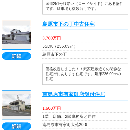
国道251号線沿い（ロードサイド）にある物件
です。駐車場も複数台可です。
島原市下の丁中古住宅
3,780万円
5SDK（236.09㎡）
島原市下の丁
詳細
価格改定しました！！武家屋敷近くの閑静な
住宅街にあります住宅です。延床236.09㎡の
住宅
南島原市有家町店舗付住居
1,500万円
1階 店舗、2階事務所と居住
南島原市有家町大苑20-9
詳細