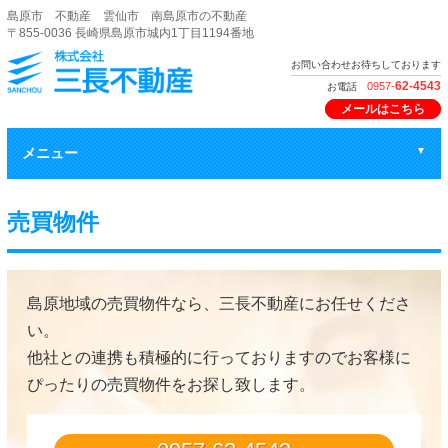
島原市 不動産 雲仙市 南島原市の不動産
〒855-0036 長崎県島原市城内1丁目1194番地
株式会社 三長不
お問い合わせお待ちしております
62-4543
0957-
お電話
メールはこちら
メニュー
ホーム
売買物件
賃貸物件
売買物件
島原地域の売買物件なら、三長不動産にお任せくださ
い。
売る
他社との連携も積極的に行っておりますのでお客様に
貸す
ぴったりの売買物件をお探し致します。
会社概要