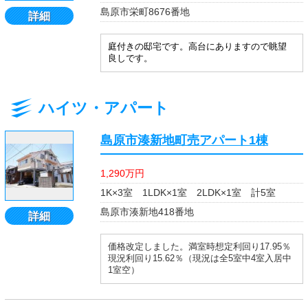
島原市栄町8676番地
詳細
庭付きの邸宅です。高台にありますので眺望
良しです。
ハイツ・アパート
島原市湊新地町売アパート1棟
1,290万円
1K×3室 1LDK×1室 2LDK×1室 計5室
島原市湊新地418番地
詳細
価格改定しました。満室時想定利回り17.95％
現況利回り15.62％（現況は全5室中4室入居中
1室空）