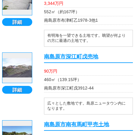
3,344万円
552㎡（約167坪）
南島原市布津町乙1978-3他1
詳細
有明海を一望できる土地です。眺望が何より
の方に最適の土地です。
南島原市深江町戊売地
90万円
460㎡（139.15坪）
南島原市深江町戊3912-44
詳細
広々とした敷地です。島原ニュータウン内に
なります。
南島原市南有馬町甲売土地