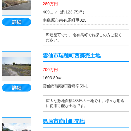
280万円
409.1㎡（約123.75坪）
南島原市南有馬町甲825
詳細
即建築可です。南有馬町でお探しの方ご覧く
ださい。
雲仙市瑞穂町西郷売土地
700万円
1603.89㎡
雲仙市瑞穂町西郷辛59-1
詳細
広大な敷地面積485坪の土地です。様々な用途
に使用可能な土地です。
島原市崩山町売地